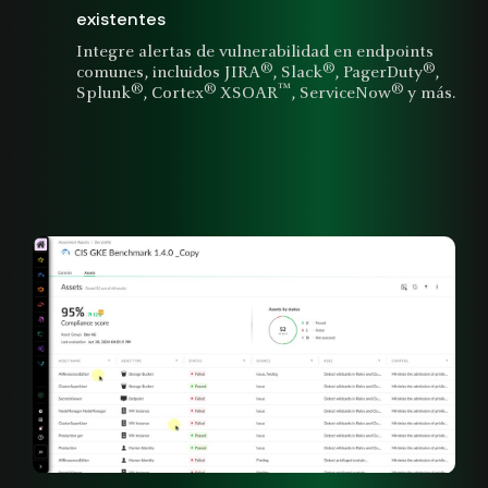
existentes
Integre alertas de vulnerabilidad en endpoints
®
®
®
comunes, incluidos JIRA
, Slack
, PagerDuty
,
®
®
™
®
Splunk
, Cortex
XSOAR
, ServiceNow
y más.