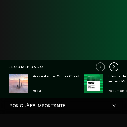
RECOMENDADO
Presentamos Cortex Cloud
Informe de
protección
ejecución e
Blog
Resumen de