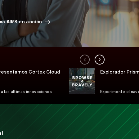
ma AIRS en acción
resentamos Cortex Cloud
Explorador Pris
a las últimas innovaciones
Experimente el nav
el