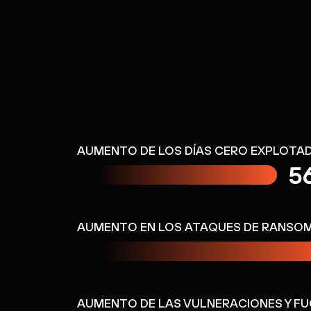
¿POR QUÉ ELEGIR A PALO ALTO N
La plataformizació
AUMENTO DE LOS DÍAS CERO EXPLOTADOS
5
aprovechar la infr
AUMENTO EN LOS ATAQUES DE RANSOMWA
preparada para la 
AUMENTO DE LAS VULNERACIONES Y FUGA