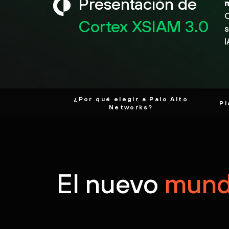
Presentación de
C
Cortex XSIAM 3.0
s
I
¿Por qué elegir a Palo Alto
Pl
Networks?
El nuevo
mundo