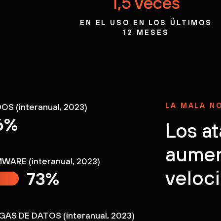
1,5 veces
EN EL USO EN LOS ÚLTIMOS
12 MESES
ETWORKS?
n le permite
Conoz
LA MALA N
 (interanual, 2023)
6%
Los a
aestructura
aumen
RE (interanual, 2023)
veloci
73%
IA.
S DE DATOS (interanual, 2023)