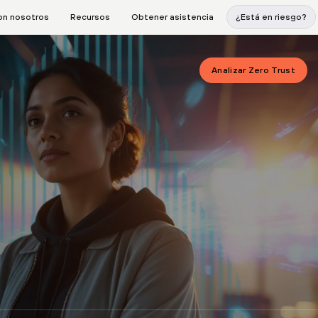
on nosotros
Recursos
Obtener asistencia
¿Está en riesgo?
Analizar Zero Trust