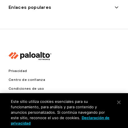
Enlaces populares
Privacidad
Centro de confianza
Condiciones de uso
Documentación
Este sitio utiliza cookies esenciales para su
funcionamiento, para análisis y para contenido y
Copyright © 2026 Palo Alto Networks. Todos los derechos
anuncios personalizados. Si continúa navegando por
reservados
este sitio, reconoce el uso de cookies.
Declaración de
privacidad
MX