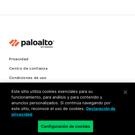
Privacidad
Centro de confianza
Condiciones de uso
Documentación
Este sitio utiliza cookies esenciales para su
funcionamiento, para análisis y para contenido y
Copyright © 2026 Palo Alto Networks. Todos los derechos
anuncios personalizados. Si continúa navegando por
reservados
este sitio, reconoce el uso de cookies.
Declaración de
privacidad
MX
Configuración de cookies