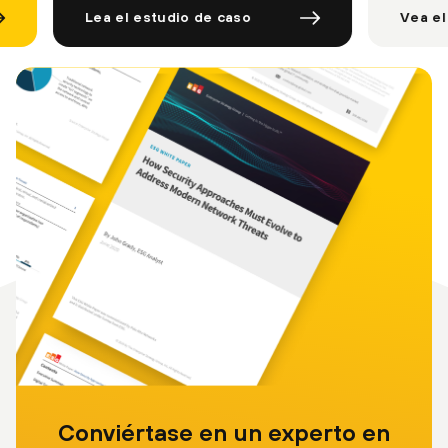
estudio de caso
Vea el video
Conviértase en un experto en