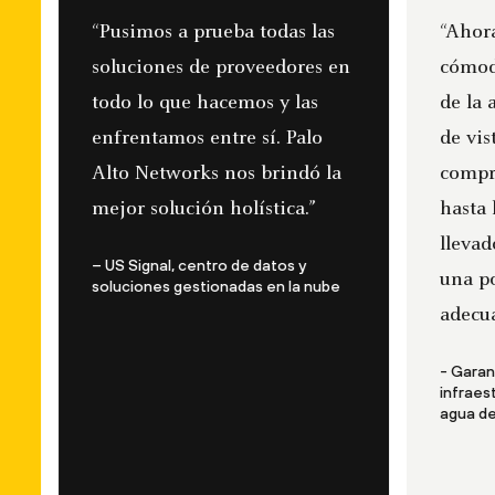
s a prueba todas las
“Ahora me siento much
nes de proveedores en
cómodo en cuanto al fu
 que hacemos y las
de la agencia desde el 
amos entre sí. Palo
de vista de la seguridad.
tworks nos brindó la
compromiso desde el C
olución holística.”
hasta los ingenieros ha
llevado a la agencia a t
al, centro de datos y
una posición mucho má
es gestionadas en la nube
adecuada.”
- Garantizar la seguridad de 
infraestructura de suministro
agua de Estados Unidos