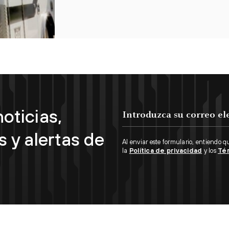
oticias,
s y alertas de
Al enviar este formulario, entiendo q
la
Política de privacidad
y los
Té