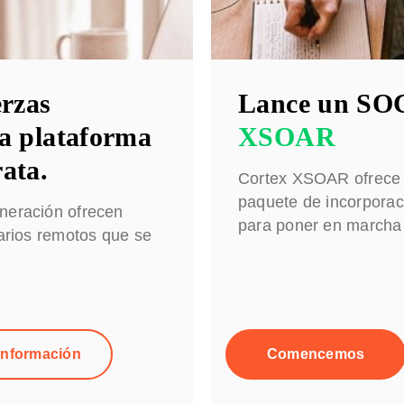
erzas
Lance un SO
la plataforma
XSOAR
ata.
Cortex XSOAR ofrece u
paquete de incorporac
eneración ofrecen
para poner en marcha
uarios remotos que se
información
Comencemos