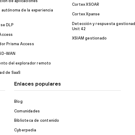
ción de aplicaciones
Cortex XSOAR
 autónoma de la experiencia
Cortex Xpanse
Detección y respuesta gestiona
ise DLP
Unit 42
 Access
XSIAM gestionado
dor Prisma Access
 SD-WAN
ento del explorador remoto
ad de SaaS
Enlaces populares
Blog
Comunidades
Biblioteca de contenido
Cyberpedia