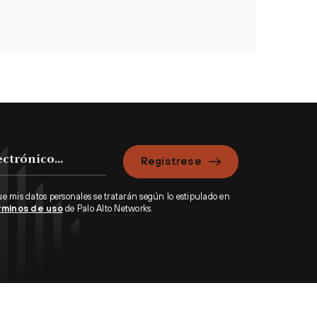
Regístrese
ue mis datos personales se tratarán según lo estipulado en
rminos de uso
de Palo Alto Networks.