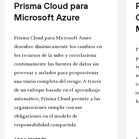
Prisma Cloud para
Microsoft Azure
Prisma Cloud para Microsoft Azure
descubre dinámicamente los cambios en
P
los recursos de la nube y correlaciona
p
continuamente las fuentes de datos sin
t
procesar y aislados para proporcionar
m
una visión completa del riesgo. A través
e
de un enfoque basado en el aprendizaje
i
automático, Prisma Cloud permite a las
M
organizaciones cumplir con sus
obligaciones en el modelo de
responsabilidad compartida.
Lea y aprenda
L