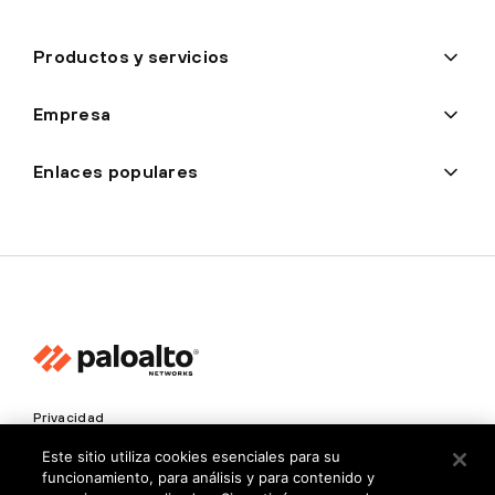
Productos y servicios
Empresa
Enlaces populares
Privacidad
Centro de confianza
Este sitio utiliza cookies esenciales para su
funcionamiento, para análisis y para contenido y
Condiciones de uso