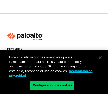
Privacidad
Centro de confianza
Este sitio utiliza cookies esenciales para su
funcionamiento, para análisis y para contenido y
Condiciones de uso
anuncios personalizados. Si continúa navegando por
este sitio, reconoce el uso de cookies.
Declaración de
Documentación
privacidad
Copyright © 2026 Palo Alto Networks. Todos los derechos
Configuración de cookies
reservados
MX