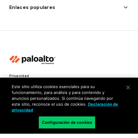
Enlaces populares
Privacidad
Centro de confianza
Este sitio utiliza cookies esenciales para su
funcionamiento, para análisis y para contenido y
Condiciones de uso
anuncios personalizados. Si continúa navegando por
este sitio, reconoce el uso de cookies.
Declaración de
Documentación
privacidad
Copyright © 2026 Palo Alto Networks. Todos los derechos
Configuración de cookies
reservados
MX