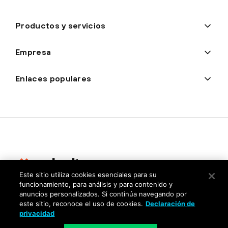
Productos y servicios
Empresa
Enlaces populares
Este sitio utiliza cookies esenciales para su
funcionamiento, para análisis y para contenido y
Privacidad
anuncios personalizados. Si continúa navegando por
este sitio, reconoce el uso de cookies.
Declaración de
Centro de confianza
privacidad
Condiciones de uso