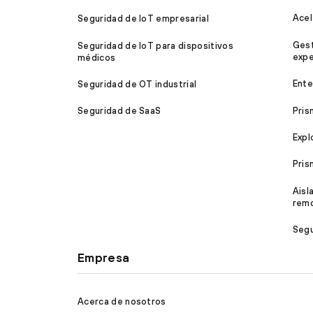
Acel
Seguridad de IoT empresarial
Gest
Seguridad de IoT para dispositivos
expe
médicos
Ente
Seguridad de OT industrial
Pris
Seguridad de SaaS
Expl
Pri
Aisl
rem
Segu
Empresa
Acerca de nosotros