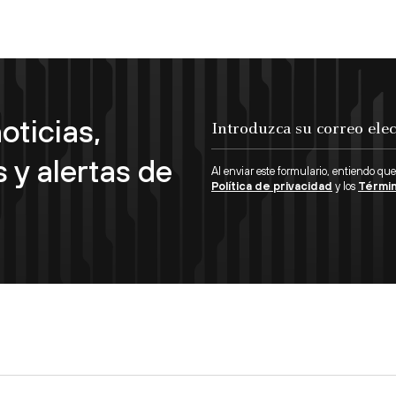
oticias,
Introduzca su correo electrónico...
 y alertas de
Al enviar este formulario, entiendo que
Política de privacidad
y los
Términ