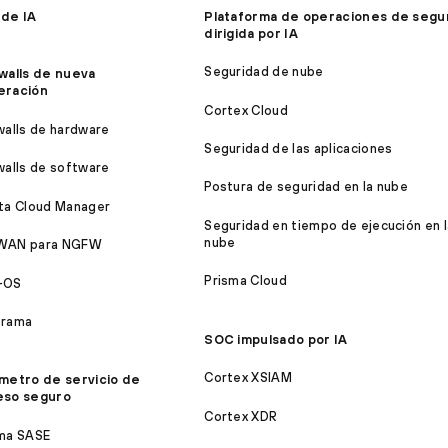
 de IA
Plataforma de operaciones de segu
dirigida por IA
Seguridad de nube
walls de nueva
eración
Cortex Cloud
walls de hardware
Seguridad de las aplicaciones
walls de software
Postura de seguridad en la nube
ta Cloud Manager
Seguridad en tiempo de ejecución en l
nube
WAN para NGFW
Prisma Cloud
-OS
orama
SOC impulsado por IA
Cortex XSIAM
metro de servicio de
eso seguro
Cortex XDR
ma SASE