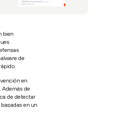
n bien
ques
defensas
malware de
rápido.
evención en
e. Además de
ca de detectar
s basadas en un