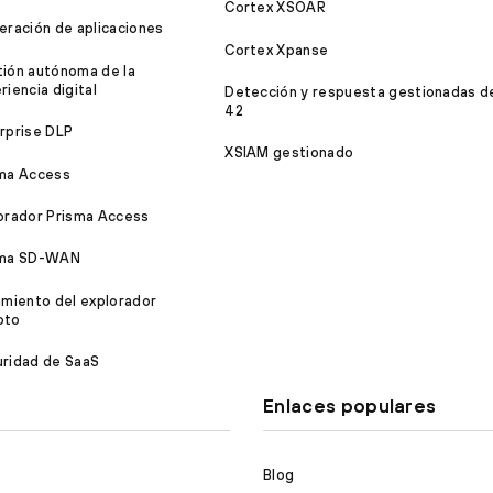
Cortex XSOAR
eración de aplicaciones
Cortex Xpanse
ión autónoma de la
riencia digital
Detección y respuesta gestionadas d
42
rprise DLP
XSIAM gestionado
ma Access
orador Prisma Access
sma SD-WAN
amiento del explorador
oto
ridad de SaaS
Enlaces populares
Blog