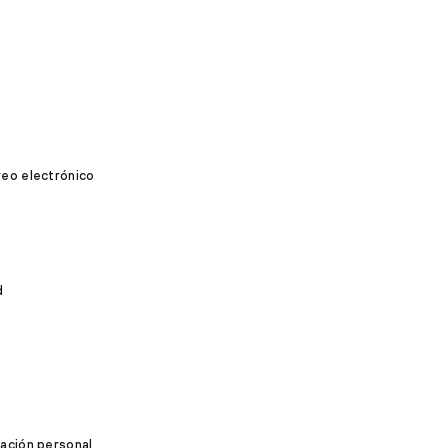
reo electrónico
d
mación personal