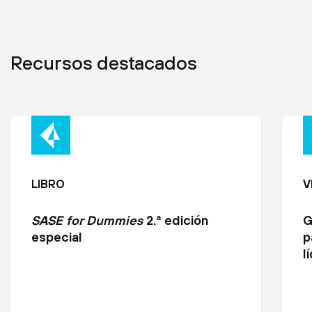
Recursos destacados
LIBRO
V
SASE for Dummies
2.ª edición
G
especial
p
l