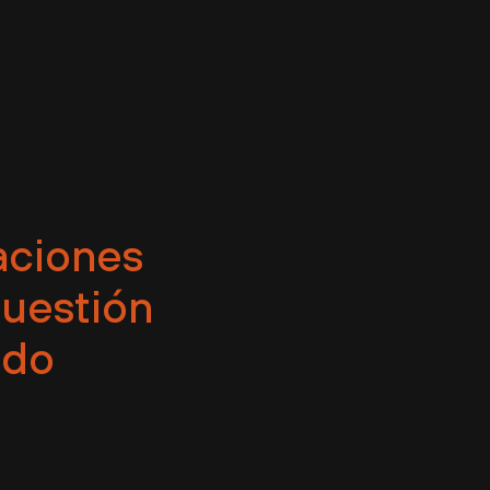
raciones
cuestión
ndo