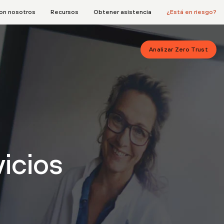
on nosotros
Recursos
Obtener asistencia
¿Está en riesgo?
Analizar Zero Trust
icios