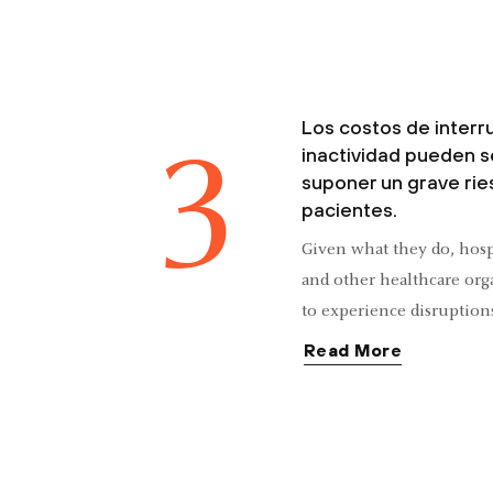
no solo con la ciberdelinc
eventos de divulgación ina
exponer grandes volúmenes 
3
Los costos de interr
inactividad pueden s
suponer un grave rie
pacientes.
Given what they do, hospi
and other healthcare orga
to experience disruptions
networks. As they rely in
Read More
data exchange, system do
in huge costs but can als
accessing critical patien
keeping life-saving servi