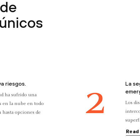
 de
 únicos
2
va riesgos.
La se
emer
lud ha sufrido una
Los di
s en la nube en todo
interc
n hasta opciones de
superfi
, portales en línea para
ciberd
ecen eficiencia y
Read
confid
ntan los riesgos asociados