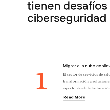
tienen desafíos
ciberseguridad
1
Migrar a la nube conlle
El sector de servicios de sa
transformación a solucione
aspecto, desde la facturació
atención remota a pacientes
Read More
pacientes y más. Si bien ofr
escalabilidad, también aume