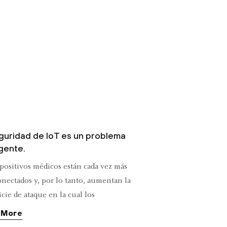
guridad de IoT es un problema
gente.
spositivos médicos están cada vez más
onectados y, por lo tanto, aumentan la
cie de ataque en la cual los
elincuentes pueden obtener acceso a datos
 More
enciales o incluso interrumpir la atención al