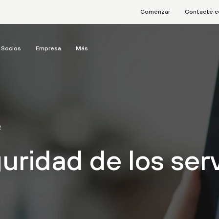
Comenzar
Contacte c
Socios
Empresa
Más
2
uridad de los serv