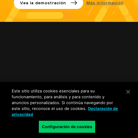
Vea la demostración
Más información
14 años de innovaciones en el
Este sitio utiliza cookies esenciales para su
funcionamiento, para análisis y para contenido y
sector
anuncios personalizados. Si continúa navegando por
este sitio, reconoce el uso de cookies.
Declaración de
Desde el primer día, nos centramos en crear firewalls
privacidad
dinámicos para satisfacer las necesidades de los usuarios y
Configuración de cookies
sus aplicaciones. Desde entonces, nuestro compromiso con